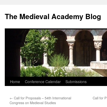
The Medieval Academy Blog
Skip
Home
Conference Calendar
Submissions
to
←
Call for Proposals – 54th International
Call for
content
Congress on Medieval Studies