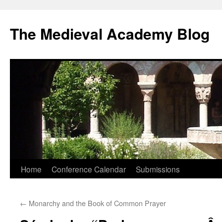
The Medieval Academy Blog
Skip
Home
Conference Calendar
Submissions
to
←
Monarchy and the Book of Common Prayer
content